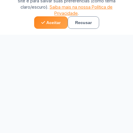
site e para salvar suas preferências (como tema
claro/escuro).
Saiba mais na nossa Política de
Privacidade
.
Aceitar
Recusar
Nossos Serviços
Oferecemos uma gama completa de
serviços para manter o ar condicionado do
seu veículo funcionando perfeitamente.